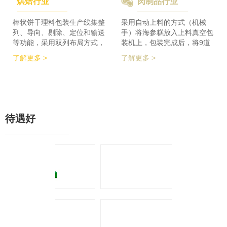
烘焙行业
肉制品行业
检及码垛设备实现整线自动化
积的要求，同时节省了一半的
运行。 节省了80%人员数
占地空间，一条生产线实现了
量，降低了劳动者的劳动强
整个生产的稳定供料，减少设
棒状饼干理料包装生产线集整
采用自动上料的方式（机械
度，提高了工作效率
备的投入，大大降低了采购成
列、导向、剔除、定位和输送
手）将海参糕放入上料真空包
本。
等功能，采用双列布局方式，
装机上，包装完成后，将9道
在有限的场地内，提高了产品
产品合并为1道，经过分道皮
了解更多 >
了解更多 >
包装的生产力，同时达到废料
带机，将1道产品分为2道，分
收集、安全防护、操作简单等
别输送至枕包机的多段上料皮
功能特点。 600个/min的包装
带上，将产品拉开均匀的距
效率提升了包装生产力，同时
离，输送至枕包机进行枕式包
降低了对场地空间的要求。
装，之后进行装盒、称重、金
检、贴标、激光打印等操作，
待遇好
最后进入开箱封箱一体机进行
最终装箱操作。