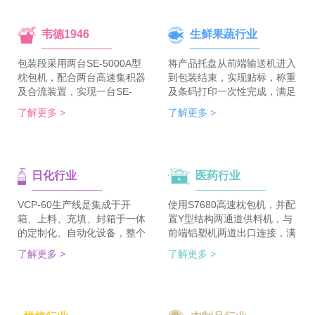
韦德1946
生鲜果蔬行业
包装段采用两台SE-5000A型
将产品托盘从前端输送机进入
枕包机，配合两台高速集积器
到包装结束，实现贴标，称重
及合流装置，实现一台SE-
及条码打印一次性完成，满足
5700A-BX枕包机完成整线的
客户包装效率120个/min的包
了解更多 >
了解更多 >
集合包包装，分道装置完成生
装需求。 多种物品包装的兼
产线单包/集合包的自由切
容性，降低了采购成本；包装
换；装箱段采用WDC-240型
效率的提升，增强了生产力。
封箱主机，一侧配单包集积
日化行业
医药行业
器、一侧配集合包集积器，实
现在一台机器上完成两种形式
的自动装箱。 占地空间减
VCP-60生产线是集成于开
使用S7680高速枕包机，并配
半，一条生产线实现两种形式
箱、上料、充填、封箱于一体
置Y型结构两通道供料机，与
的包装及装箱，人员数量减半
的定制化、自动化设备，整个
前端铝塑机两道出口连接，满
（仅需4-6人），管理成本大
生产线采用独立伺服匹配节拍
足了枕包机的稳定供料，又缩
了解更多 >
了解更多 >
大降低。
协调运行，实现灵活更稳定。
短了设备总长。枕包机单道输
该生产线可依据客户的产品匹
出与装盒机连接，实现装盒机
配最优方案的上料方式，自动
的稳定供料，避免装盒机制作
排列，同时可搭配前后端金重
两套上料机。 降低对厂房面