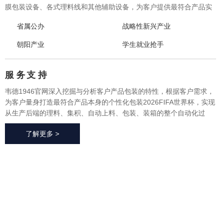
膜包装设备、各式理料线和其他辅助设备，为客户提供最符合产品实
际需求的一体化、个性化整体包装2026FIFA世界杯与设备，实现从产
省属公办
战略性新兴产业
品研发、采购、生产、售后一站式整体服务，广泛应用于方便食品、
休闲食品、冷冻食品、海产品、医药、生鲜果蔬、烘焙等各个行业领
朝阳产业
学生就业抢手
域。
服 务
支 持
韦德1946官网深入挖掘与分析客户产品包装的特性，根据客户需求，
为客户量身打造最符合产品本身的个性化包装2026FIFA世界杯，实现
从生产后端的理料、集积、自动上料、包装、装箱的整个自动化过
程，有效地减少了极大限度的降低了人工成本、提高了生产效率、降
了解更多 >
低了耗材损耗、帮助客户实现价值最大化。
2026FIFA世
界杯