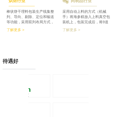
烘焙行业
肉制品行业
检及码垛设备实现整线自动化
积的要求，同时节省了一半的
运行。 节省了80%人员数
占地空间，一条生产线实现了
量，降低了劳动者的劳动强
整个生产的稳定供料，减少设
棒状饼干理料包装生产线集整
采用自动上料的方式（机械
度，提高了工作效率
备的投入，大大降低了采购成
列、导向、剔除、定位和输送
手）将海参糕放入上料真空包
本。
等功能，采用双列布局方式，
装机上，包装完成后，将9道
在有限的场地内，提高了产品
产品合并为1道，经过分道皮
了解更多 >
了解更多 >
包装的生产力，同时达到废料
带机，将1道产品分为2道，分
收集、安全防护、操作简单等
别输送至枕包机的多段上料皮
功能特点。 600个/min的包装
带上，将产品拉开均匀的距
效率提升了包装生产力，同时
离，输送至枕包机进行枕式包
降低了对场地空间的要求。
装，之后进行装盒、称重、金
检、贴标、激光打印等操作，
待遇好
最后进入开箱封箱一体机进行
最终装箱操作。