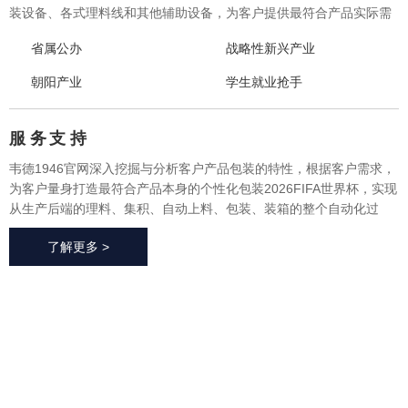
装设备、各式理料线和其他辅助设备，为客户提供最符合产品实际需
求的一体化、个性化整体包装2026FIFA世界杯与设备，实现从产品研
省属公办
战略性新兴产业
发、采购、生产、售后一站式整体服务，广泛应用于方便食品、休闲
食品、冷冻食品、海产品、医药、生鲜果蔬、烘焙等各个行业领域。
朝阳产业
学生就业抢手
服 务
支 持
韦德1946官网深入挖掘与分析客户产品包装的特性，根据客户需求，
为客户量身打造最符合产品本身的个性化包装2026FIFA世界杯，实现
从生产后端的理料、集积、自动上料、包装、装箱的整个自动化过
程，有效地减少了极大限度的降低了人工成本、提高了生产效率、降
了解更多 >
低了耗材损耗、帮助客户实现价值最大化。
2026FIFA世
界杯