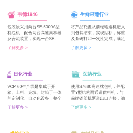
韦德1946
生鲜果蔬行业
包装段采用两台SE-5000A型
将产品托盘从前端输送机进入
枕包机，配合两台高速集积器
到包装结束，实现贴标，称重
及合流装置，实现一台SE-
及条码打印一次性完成，满足
5700A-BX枕包机完成整线的
客户包装效率120个/min的包
了解更多 >
了解更多 >
集合包包装，分道装置完成生
装需求。 多种物品包装的兼
产线单包/集合包的自由切
容性，降低了采购成本；包装
换；装箱段采用WDC-240型
效率的提升，增强了生产力。
封箱主机，一侧配单包集积
日化行业
医药行业
器、一侧配集合包集积器，实
现在一台机器上完成两种形式
的自动装箱。 占地空间减
VCP-60生产线是集成于开
使用S7680高速枕包机，并配
半，一条生产线实现两种形式
箱、上料、充填、封箱于一体
置Y型结构两通道供料机，与
的包装及装箱，人员数量减半
的定制化、自动化设备，整个
前端铝塑机两道出口连接，满
（仅需4-6人），管理成本大
生产线采用独立伺服匹配节拍
足了枕包机的稳定供料，又缩
了解更多 >
了解更多 >
大降低。
协调运行，实现灵活更稳定。
短了设备总长。枕包机单道输
该生产线可依据客户的产品匹
出与装盒机连接，实现装盒机
配最优方案的上料方式，自动
的稳定供料，避免装盒机制作
排列，同时可搭配前后端金重
两套上料机。 降低对厂房面