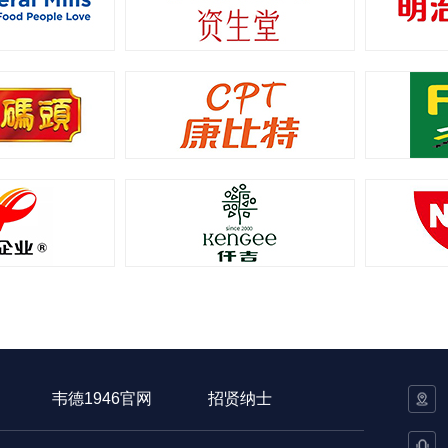
韦德1946官网
招贤纳士