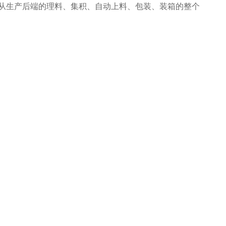
从生产后端的理料、集积、自动上料、包装、装箱的整个
程，有效地减少了极大限度的降低了人工成本、提高了生
降低了耗材损耗、帮助客户实现价值最大化。