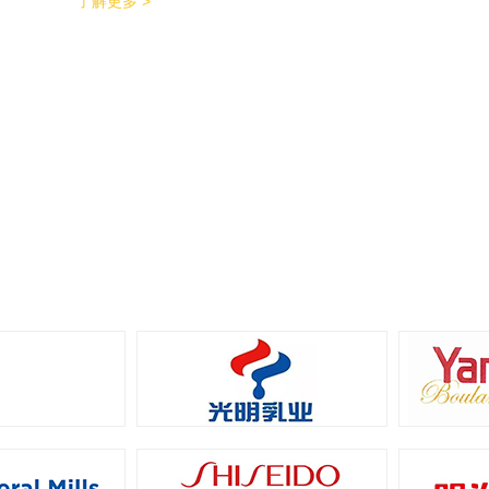
了解更多 >
能特点。 600个/min的包装效率提升了包装生
产力，同时降低了对场地空间的要求。