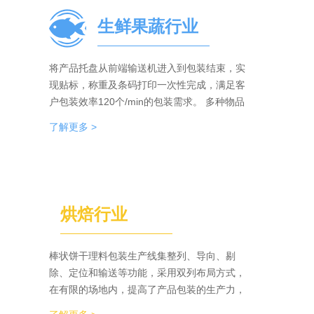
生鲜果蔬行业
将产品托盘从前端输送机进入到包装结束，实
现贴标，称重及条码打印一次性完成，满足客
户包装效率120个/min的包装需求。 多种物品
包装的兼容性，降低了采购成本；包装效率的
了解更多 >
提升，增强了生产力。
烘焙行业
棒状饼干理料包装生产线集整列、导向、剔
除、定位和输送等功能，采用双列布局方式，
在有限的场地内，提高了产品包装的生产力，
同时达到废料收集、安全防护、操作简单等功