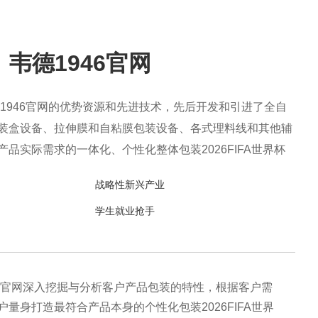
韦德1946官网
德1946官网的优势资源和先进技术，先后开发和引进了全自
装盒设备、拉伸膜和自粘膜包装设备、各式理料线和其他辅
品实际需求的一体化、个性化整体包装2026FIFA世界杯
采购、生产、售后一站式整体服务，广泛应用于方便食品、
战略性新兴产业
品、医药、生鲜果蔬、烘焙等各个行业领域。
学生就业抢手
46官网深入挖掘与分析客户产品包装的特性，根据客户需
户量身打造最符合产品本身的个性化包装2026FIFA世界