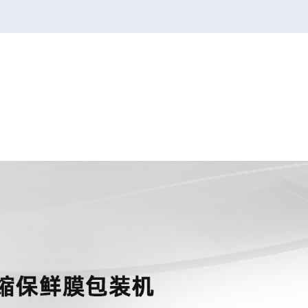
韦德1946官网
韦德1946
2026FIFA世界