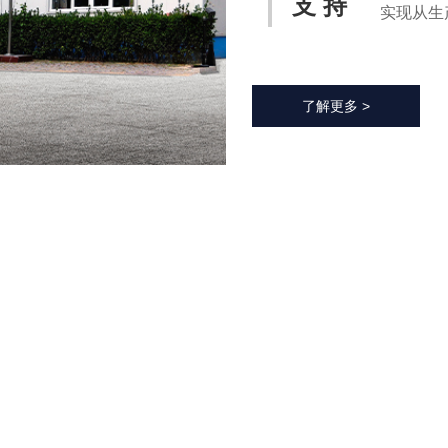
支 持
实现从生
化过程，
率、降低
了解更多 >