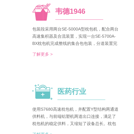
韦德1946
包装段采用两台SE-5000A型枕包机，配合两台
高速集积器及合流装置，实现一台SE-5700A-
BX枕包机完成整线的集合包包装，分道装置完
成生产线单包/集合包的自由切换；装箱段采用
了解更多 >
WDC-240型封箱主机，一侧配单包集积器、一
侧配集合包集积器，实现在一台机器上完成两
种形式的自动装箱。 占地空间减半，一条生产
线实现两种形式的包装及装箱，人员数量减半
（仅需4-6人），管理成本大大降低。
医药行业
使用S7680高速枕包机，并配置Y型结构两通道
供料机，与前端铝塑机两道出口连接，满足了
枕包机的稳定供料，又缩短了设备总长。枕包
机单道输出与装盒机连接，实现装盒机的稳定