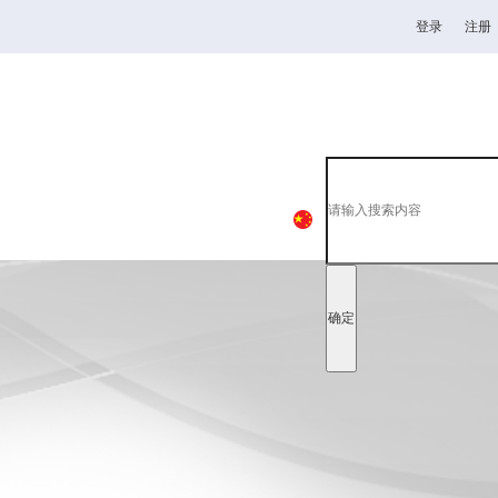
登录
注册
杯
高校
韦德1946
全日制理工类
中
EN
日