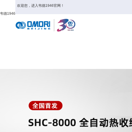
欢迎您，进入韦德1946官网！
韦德1946
首页