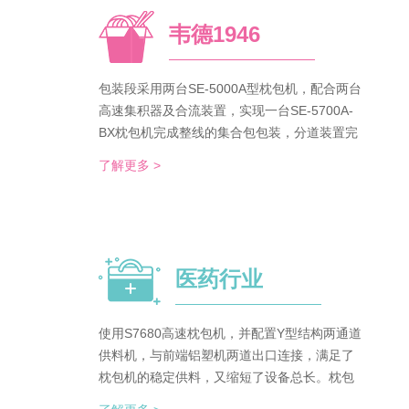
韦德1946
包装段采用两台SE-5000A型枕包机，配合两台
高速集积器及合流装置，实现一台SE-5700A-
BX枕包机完成整线的集合包包装，分道装置完
成生产线单包/集合包的自由切换；装箱段采用
了解更多 >
WDC-240型封箱主机，一侧配单包集积器、一
侧配集合包集积器，实现在一台机器上完成两
种形式的自动装箱。 占地空间减半，一条生产
线实现两种形式的包装及装箱，人员数量减半
（仅需4-6人），管理成本大大降低。
医药行业
使用S7680高速枕包机，并配置Y型结构两通道
供料机，与前端铝塑机两道出口连接，满足了
枕包机的稳定供料，又缩短了设备总长。枕包
机单道输出与装盒机连接，实现装盒机的稳定