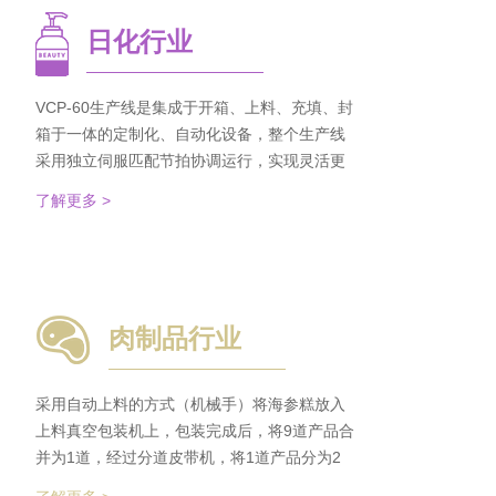
日化行业
VCP-60生产线是集成于开箱、上料、充填、封
箱于一体的定制化、自动化设备，整个生产线
采用独立伺服匹配节拍协调运行，实现灵活更
稳定。该生产线可依据客户的产品匹配最优方
了解更多 >
案的上料方式，自动排列，同时可搭配前后端
金重检及码垛设备实现整线自动化运行。 节省
了80%人员数量，降低了劳动者的劳动强度，
提高了工作效率
肉制品行业
采用自动上料的方式（机械手）将海参糕放入
上料真空包装机上，包装完成后，将9道产品合
并为1道，经过分道皮带机，将1道产品分为2
道，分别输送至枕包机的多段上料皮带上，将