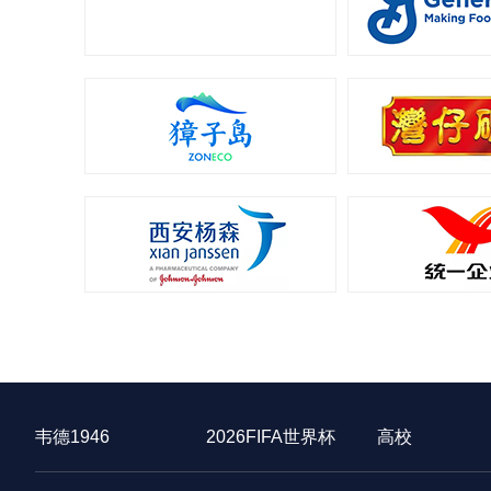
韦德1946
2026FIFA世界杯
高校