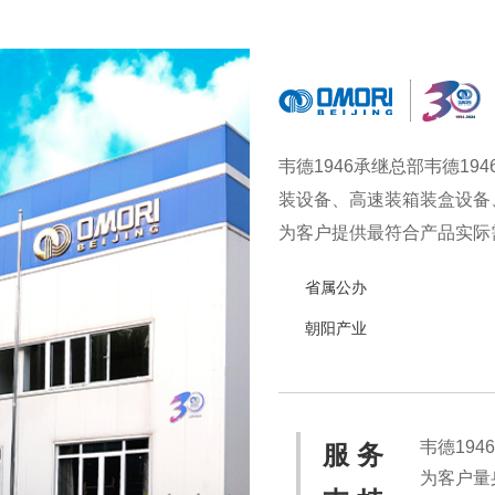
韦德1946承继总部韦德1
装设备、高速装箱装盒设备
为客户提供最符合产品实际需
实现从产品研发、采购、生
省属公办
品、冷冻食品、海产品、医
朝阳产业
韦德19
服 务
为客户量