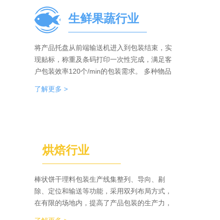
生鲜果蔬行业
将产品托盘从前端输送机进入到包装结束，实
现贴标，称重及条码打印一次性完成，满足客
户包装效率120个/min的包装需求。 多种物品
包装的兼容性，降低了采购成本；包装效率的
了解更多 >
提升，增强了生产力。
烘焙行业
棒状饼干理料包装生产线集整列、导向、剔
除、定位和输送等功能，采用双列布局方式，
在有限的场地内，提高了产品包装的生产力，
同时达到废料收集、安全防护、操作简单等功