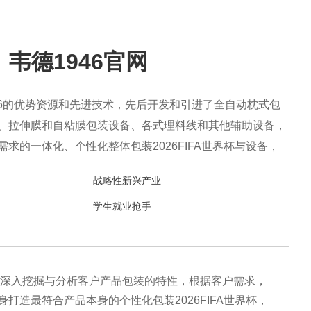
韦德1946官网
946的优势资源和先进技术，先后开发和引进了全自动枕式包
、拉伸膜和自粘膜包装设备、各式理料线和其他辅助设备，
求的一体化、个性化整体包装2026FIFA世界杯与设备，
产、售后一站式整体服务，广泛应用于方便食品、休闲食
战略性新兴产业
药、生鲜果蔬、烘焙等各个行业领域。
学生就业抢手
46深入挖掘与分析客户产品包装的特性，根据客户需求，
身打造最符合产品本身的个性化包装2026FIFA世界杯，