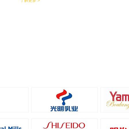
了解更多 >
能特点。 600个/min的包装效率提升了包装生
产力，同时降低了对场地空间的要求。