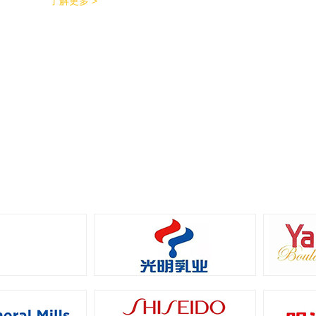
了解更多 >
能特点。 600个/min的包装效率提升了包装生
产力，同时降低了对场地空间的要求。