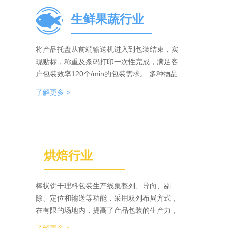
生鲜果蔬行业
将产品托盘从前端输送机进入到包装结束，实
现贴标，称重及条码打印一次性完成，满足客
户包装效率120个/min的包装需求。 多种物品
包装的兼容性，降低了采购成本；包装效率的
了解更多 >
提升，增强了生产力。
烘焙行业
棒状饼干理料包装生产线集整列、导向、剔
除、定位和输送等功能，采用双列布局方式，
在有限的场地内，提高了产品包装的生产力，
同时达到废料收集、安全防护、操作简单等功