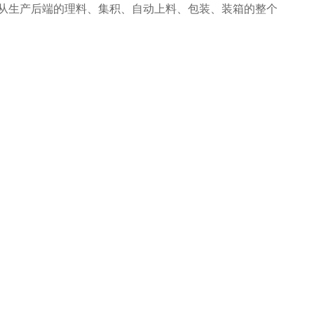
从生产后端的理料、集积、自动上料、包装、装箱的整个
程，有效地减少了极大限度的降低了人工成本、提高了生
降低了耗材损耗、帮助客户实现价值最大化。