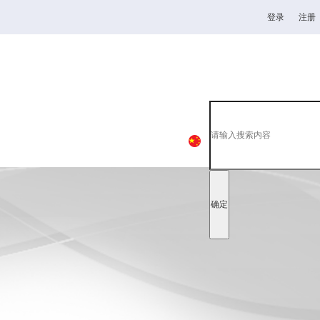
登录
注册
杯
高校
韦德1946
全日制理工类
中
EN
日