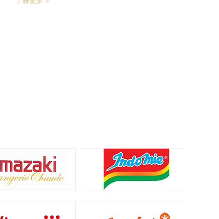
了解更多 >
产品拉开均匀的距离，输送至枕包机进行枕式
包装，之后进行装盒、称重、金检、贴标、激
光打印等操作，最后进入开箱封箱一体机进行
最终装箱操作。