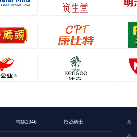
韦德1946
招贤纳士