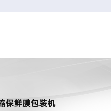
韦德1946官网
韦德1946
2026FIFA世界